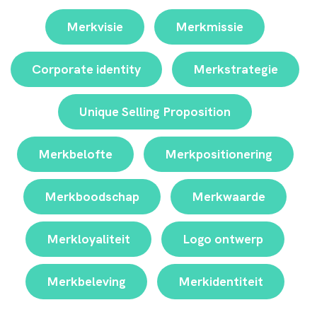
Merkvisie
Merkmissie
Corporate identity
Merkstrategie
Unique Selling Proposition
Merkbelofte
Merkpositionering
Merkboodschap
Merkwaarde
Merkloyaliteit
Logo ontwerp
Merkbeleving
Merkidentiteit