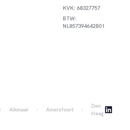
KVK: 68327757
BTW:
NL857394642B01
Den
Alkmaar
Amersfoort
Haag