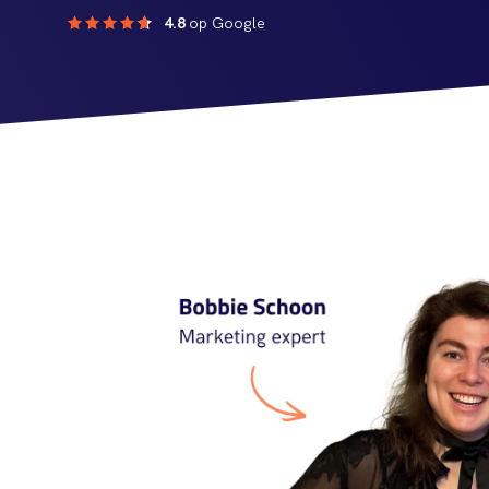
4.8
op Google