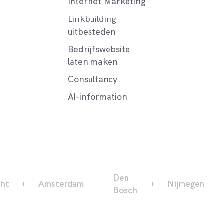
Internet Marketing
Linkbuilding
uitbesteden
Bedrijfswebsite
laten maken
Consultancy
AI-information
Den
cht
Amsterdam
Nijmegen
Bosch