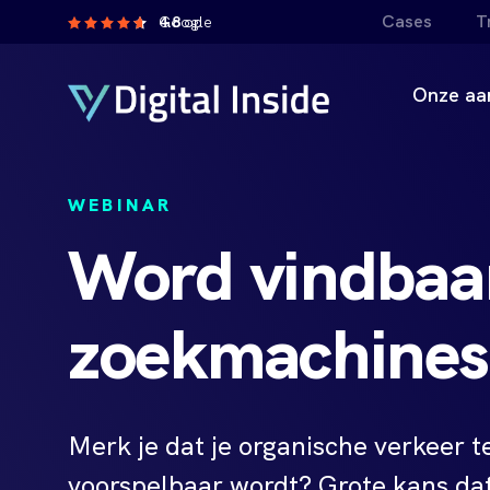
Cases
T
4.8
op Google
Onze aa
WEBINAR
Word vindbaar
zoekmachines
Merk je dat je organische verkeer 
voorspelbaar wordt? Grote kans dat