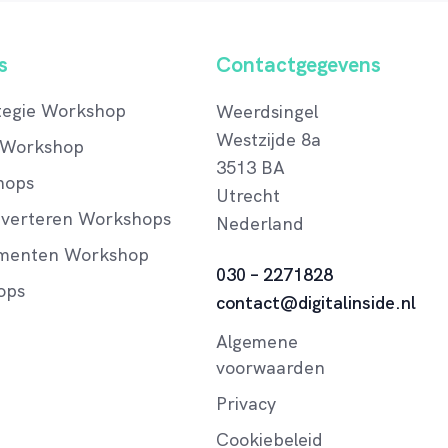
s
Contactgegevens
tegie Workshop
Weerdsingel
Westzijde 8a
 Workshop
3513 BA
hops
Utrecht
dverteren Workshops
Nederland
menten Workshop
030 – 2271828
ops
contact@digitalinside.nl
Algemene
voorwaarden
Privacy
Cookiebeleid