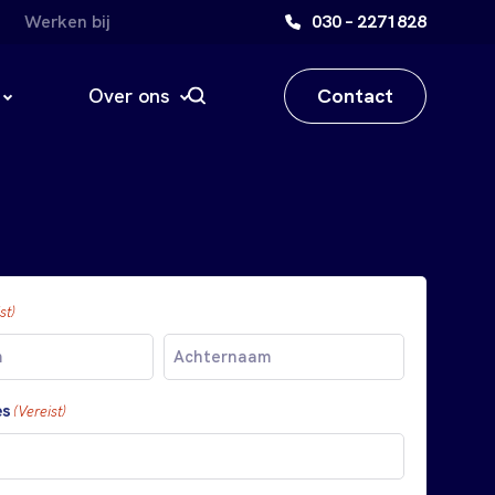
Werken bij
030 – 2271828
Contact
Over ons
st)
Achternaam
es
(Vereist)