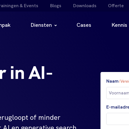
rainingen & Events
Blogs
Downloads
Offerte
npak
Diensten
Cases
Kennis
 in AI-
Naam
(Verei
Voornaam
E-mailadr
terugloopt of minder
 AI en generative search