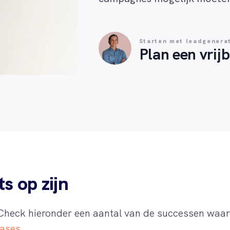
Starten met leadgenera
Plan een vrij
s op zijn
 Check hieronder een aantal van de successen waar 
ases
.