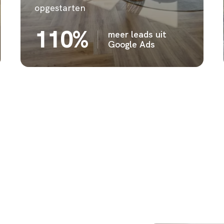
opgestarten
110%
meer leads uit
Google Ads