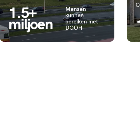
O
1.5+
Mensen
kunnen
miljoen
bereiken met
DOOH