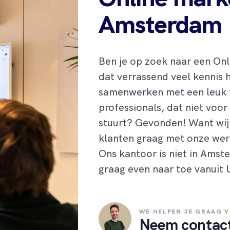
Amsterdam
Ben je op zoek naar een On
dat
verrassend veel kennis 
samenwerken met
een leuk
professional
s, d
at niet voor
stuurt? Gevonden! Want wij 
klanten graag met onze wer
Ons kantoor is
niet in Amst
graag even naar toe vanuit 
WE HELPEN JE GRAAG 
Neem contac