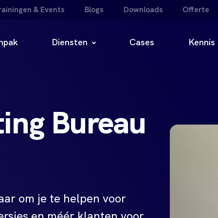
rainingen & Events
Blogs
Downloads
Offerte
npak
Diensten
Cases
Kennis
ting Bureau
laar om je te helpen voor
ersies en méér klanten voor