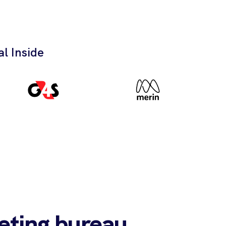
l Inside
eting bureau