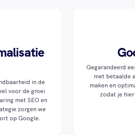
alisatie
Goo
Gegarandeerd een
met betaalde a
ndbaarheid in de
maken en optim
el voor de groei
zodat je hie
varing met SEO en
ategie zorgen we
oort op Google.