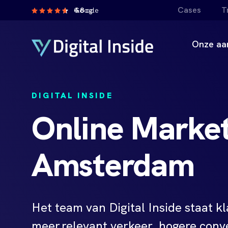
Cases
T
4.8
op Google
Onze aa
DIGITAL INSIDE
Online Marke
Amsterdam
Het team van Digital Inside staat k
meer relevant verkeer, hogere conv