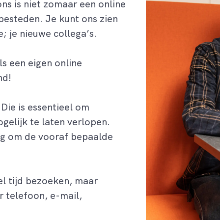
ns is niet zomaar
een online
tbesteden
. Je kunt ons zien
e
; je nieuwe collega’s
.
ls een eigen
online
nd!
Die is essentieel om
gelijk
te laten verlopen
.
ig
om de vooraf bepaalde
el tijd bezoeken
, maar
 telefoon, e-mail
,