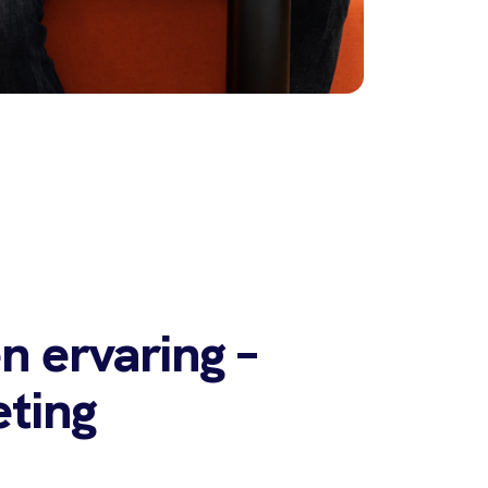
n ervaring –
eting