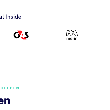
l Inside
 HELPEN
en