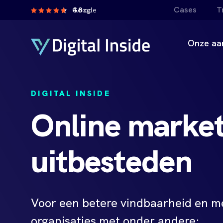
Cases
T
4.8
op Google
Onze aa
DIGITAL INSIDE
Online market
uitbesteden
Voor een betere vindbaarheid en me
organisaties met onder andere: