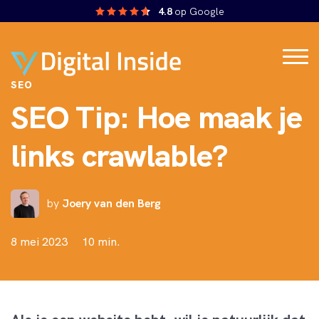
4.8
op Google
SEO
SEO Tip: Hoe maak je
links crawlable?
by
Joery van den Berg
8 mei 2023
10 min.