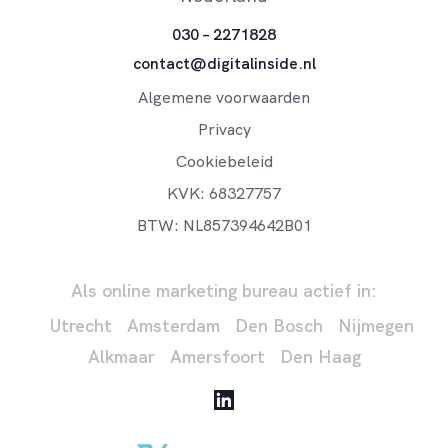
030 – 2271828
contact@digitalinside.nl
Algemene voorwaarden
Privacy
Cookiebeleid
KVK: 68327757
BTW: NL857394642B01
Als online marketing bureau actief in:
Utrecht
Amsterdam
Den Bosch
Nijmegen
Alkmaar
Amersfoort
Den Haag