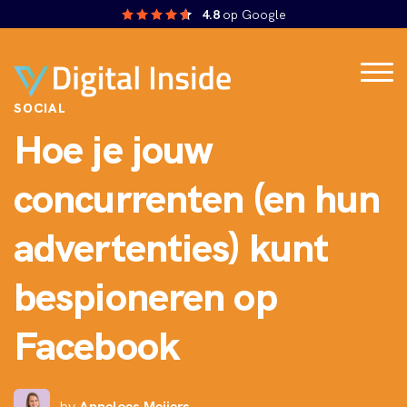
4.8
op Google
SOCIAL
Hoe je jouw
concurrenten (en hun
advertenties) kunt
bespioneren op
Facebook
by
Anneloes Meijers