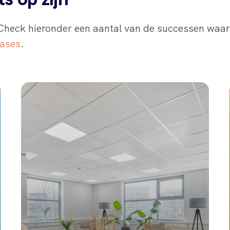
 Check hieronder een aantal van de successen waar 
ases
.