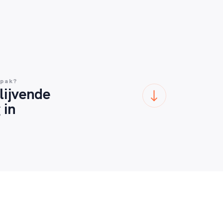
npak?
lijvende
 in