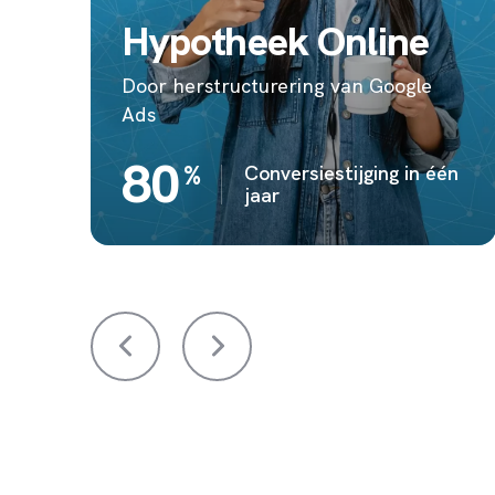
Hypotheek Online
Door herstructurering van Google
Ads
80
%
Conversiestijging in één
jaar