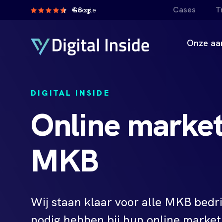
Cases
T
4.8
op Google
Onze aa
DIGITAL INSIDE
Online market
MKB
Wij staan klaar voor alle MKB bedri
nodig hebben bij hun online market