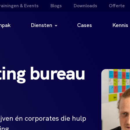
rainingen & Events
Blogs
Downloads
Offerte
npak
Diensten
Cases
Kennis
ing bureau
jven én corporates die hulp
ing.