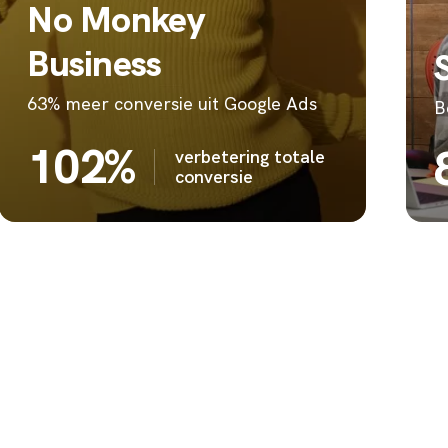
No Monkey
Business
63% meer conversie uit Google Ads
B
102%
verbetering totale
conversie