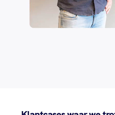
Klantcases waar we trot