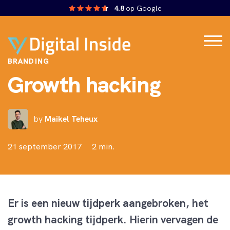
4.8
op Google
BRANDING
Growth hacking
by
Maikel Teheux
21 september 2017
2 min.
Er is een nieuw tijdperk aangebroken, het
g
rowth
h
acking
tijdperk. Hierin vervagen de